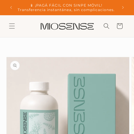
Skip to
IMO de
📱 ¡PAGÁ FÁCIL CON SINPE MÓVIL!
content
Transferencia instantánea, sin complicaciones.
Cart
Skip to
product
information