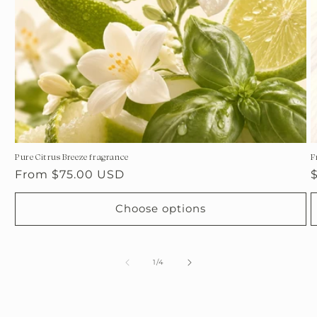
Pure Citrus Breeze fragrance
F
Regular
From $75.00 USD
price
p
Choose options
of
1
/
4