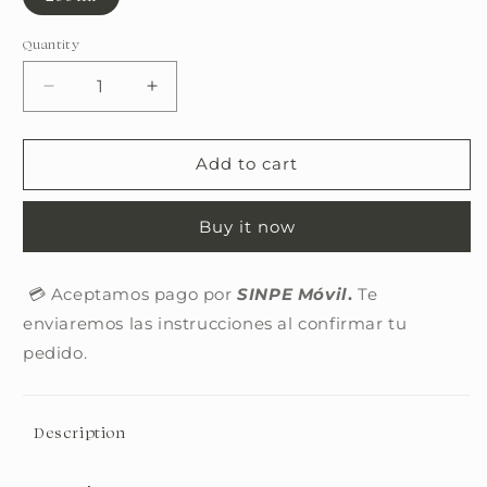
Quantity
Quantity
Decrease
Increase
quantity
quantity
for
for
Fresh
Fresh
Add to cart
&amp;
&amp;
clean
clean
Buy it now
pure
pure
fragrance
fragrance
💳 Aceptamos pago por
SINPE Móvil
.
Te
enviaremos las instrucciones al confirmar tu
pedido.
Description