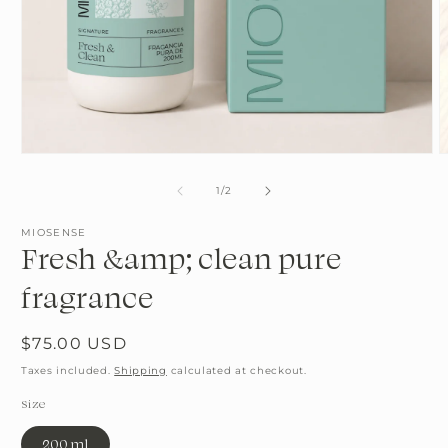
Open
O
media
m
1
2
of
1
/
2
in
i
modal
m
MIOSENSE
Fresh &amp; clean pure
fragrance
Regular
$75.00 USD
price
Taxes included.
Shipping
calculated at checkout.
Size
200 ml